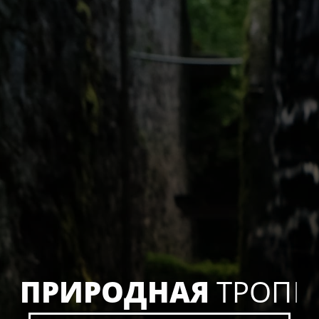
П
Р
И
Р
О
Д
Н
А
Я
Т
Р
О
П
А
I